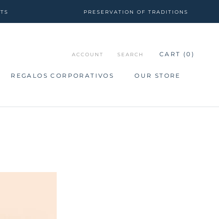
CTS
PRESERVATION OF TRADITIONS
CART (
0
)
ACCOUNT
SEARCH
REGALOS CORPORATIVOS
OUR STORE
REGALOS CORPORATIVOS
OUR STORE