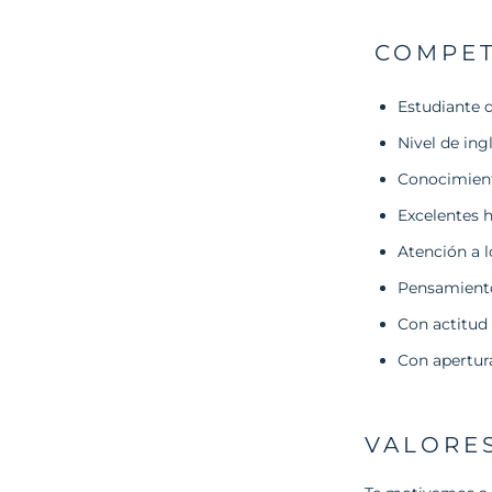
COMPET
Estudiante d
Nivel de ing
Conocimient
Excelentes 
Atención a l
Pensamient
Con actitud 
Con apertur
VALORE