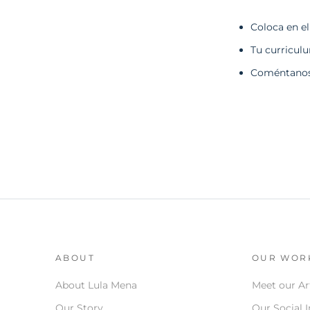
Coloca en e
Tu curricul
Coméntanos 
ABOUT
OUR WOR
About Lula Mena
Meet our Ar
Our Story
Our Social 