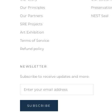
Our Principles
Preservation
Our Partners
NEST Seal
SRE Projects
Art Exhibition
Terms of Service
Refund policy
NEWSLETTER
Subscribe to receive updates and more.
SUBSCRIBE