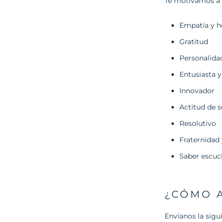
Te motivamos a a
Empatía y h
Gratitud
Personalidad
Entusiasta y
Innovador
Actitud de s
Resolutivo
Fraternidad 
Saber escuch
¿CÓMO 
Envíanos
la sig