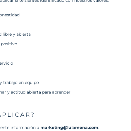
plicar si te sientes identificado con nuestros valores:
onestidad
 libre y abierta
 positivo
ervicio
y trabajo en equipo
ar y actitud abierta para aprender
APLICAR?
uiente información a
marketing@lulamena.com
: