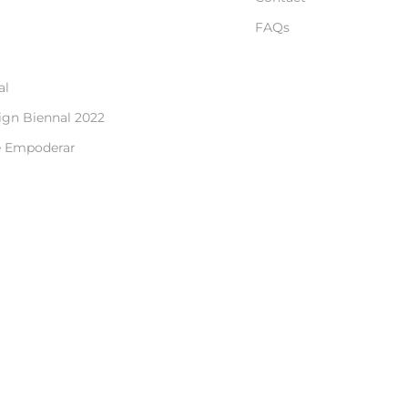
FAQs
al
ign Biennal 2022
e Empoderar