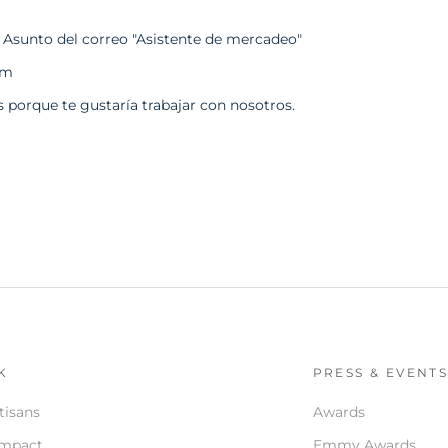
l Asunto del correo "Asistente de mercadeo"
um
porque te gustaría trabajar con nosotros.
K
PRESS & EVENT
tisans
Awards
Impact
Emmy Awards